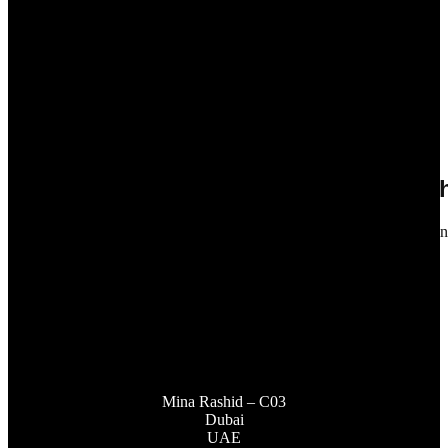
08
Oct 2025
From Cannes to Monaco: Majesty Yach
Majesty concluded its 2025 European Tour with back-to-back showin
and the…
gc_admin
Mina Rashid – C03
Dubai
UAE